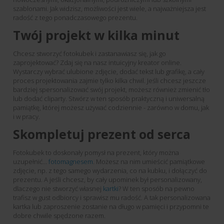
szablonami. Jak widzisz, możliwości jest wiele, a najważniejsza jest
radość z tego ponadczasowego prezentu.
Twój projekt w kilka minut
Chcesz stworzyć fotokubek i zastanawiasz się, jak go
zaprojektować? Zdaj się na nasz intuicyjny kreator online.
Wystarczy wybrać ulubione zdjęcie, dodać tekst lub grafikę, a cały
proces projektowania zajmie tylko kilka chwil. Jeśli chcesz jeszcze
bardziej spersonalizować swój projekt, możesz również zmienić tło
lub dodać cliparty. Stwórz w ten sposób praktyczną i uniwersalną
pamiątkę, której możesz używać codziennie - zarówno w domu, jak
i w pracy.
Skompletuj prezent od serca
Fotokubek to doskonały pomysł na prezent, który można
uzupełnić…
fotomagnesem
. Możesz na nim umieścić pamiątkowe
zdjęcie, np. z tego samego wydarzenia, co na kubku, i dołączyć do
prezentu. A jeśli chcesz, by cały upominek był personalizowany,
dlaczego nie stworzyć własnej
kartki
? W ten sposób na pewno
trafisz w gust odbiorcy i sprawisz mu radość. A tak personalizowana
kartka lub zaproszenie zostanie na długo w pamięci i przypomni te
dobre chwile spędzone razem.