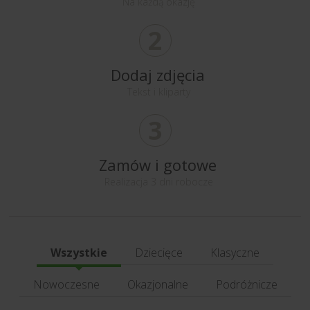
Na każdą okazję
2
Dodaj zdjęcia
Tekst i kliparty
3
Zamów i gotowe
Realizacja 3 dni robocze
Wszystkie
Dziecięce
Klasyczne
Nowoczesne
Okazjonalne
Podróżnicze