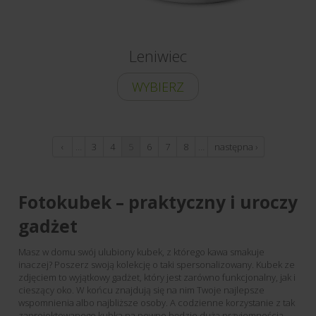
Leniwiec
WYBIERZ
‹
…
3
4
5
6
7
8
…
następna ›
poprzednia
Fotokubek – praktyczny i uroczy
gadżet
Masz w domu swój ulubiony kubek, z którego kawa smakuje
inaczej? Poszerz swoją kolekcję o taki spersonalizowany. Kubek ze
zdjęciem to wyjątkowy gadżet, który jest zarówno funkcjonalny, jak i
cieszący oko. W końcu znajdują się na nim Twoje najlepsze
wspomnienia albo najbliższe osoby. A codzienne korzystanie z tak
zaprojektowanego kubka na pewno będzie dużą przyjemnością.