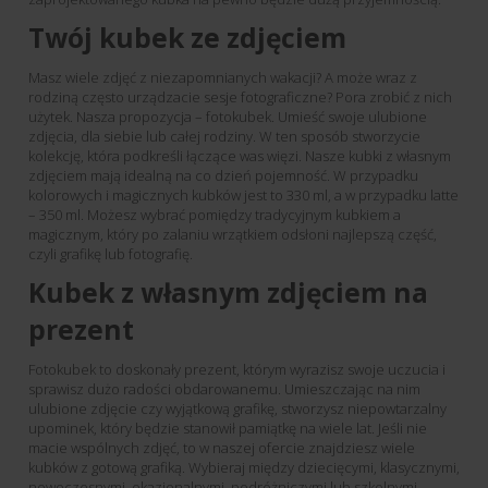
Twój kubek ze zdjęciem
Masz wiele zdjęć z niezapomnianych wakacji? A może wraz z
rodziną często urządzacie sesje fotograficzne? Pora zrobić z nich
użytek. Nasza propozycja – fotokubek. Umieść swoje ulubione
zdjęcia, dla siebie lub całej rodziny. W ten sposób stworzycie
kolekcję, która podkreśli łączące was więzi. Nasze kubki z własnym
zdjęciem mają idealną na co dzień pojemność. W przypadku
kolorowych i magicznych kubków jest to 330 ml, a w przypadku latte
– 350 ml. Możesz wybrać pomiędzy tradycyjnym kubkiem a
magicznym, który po zalaniu wrzątkiem odsłoni najlepszą część,
czyli grafikę lub fotografię.
Kubek z własnym zdjęciem na
prezent
Fotokubek to doskonały prezent, którym wyrazisz swoje uczucia i
sprawisz dużo radości obdarowanemu. Umieszczając na nim
ulubione zdjęcie czy wyjątkową grafikę, stworzysz niepowtarzalny
upominek, który będzie stanowił pamiątkę na wiele lat. Jeśli nie
macie wspólnych zdjęć, to w naszej ofercie znajdziesz wiele
kubków z gotową grafiką. Wybieraj między dziecięcymi, klasycznymi,
nowoczesnymi, okazjonalnymi, podróżniczymi lub szkolnymi