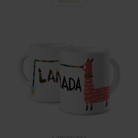
WYBIERZ
Lamaniada