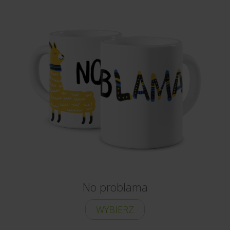
No problama
WYBIERZ