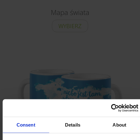
Mapa świata
WYBIERZ
Consent
Details
About