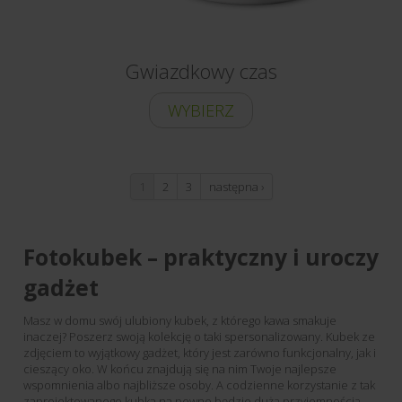
Gwiazdkowy czas
WYBIERZ
1
2
3
następna ›
Fotokubek – praktyczny i uroczy
gadżet
Masz w domu swój ulubiony kubek, z którego kawa smakuje
inaczej? Poszerz swoją kolekcję o taki spersonalizowany. Kubek ze
zdjęciem to wyjątkowy gadżet, który jest zarówno funkcjonalny, jak i
cieszący oko. W końcu znajdują się na nim Twoje najlepsze
wspomnienia albo najbliższe osoby. A codzienne korzystanie z tak
zaprojektowanego kubka na pewno będzie dużą przyjemnością.