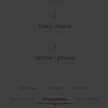
Na każdą okazję
2
Dodaj zdjęcia
Tekst i kliparty
3
Zamów i gotowe
Realizacja 3 dni robocze
Wszystkie
Dziecięce
Klasyczne
Nowoczesne
Okazjonalne
Podróżnicze