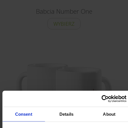
Babcia Number One
WYBIERZ
Consent
Details
About