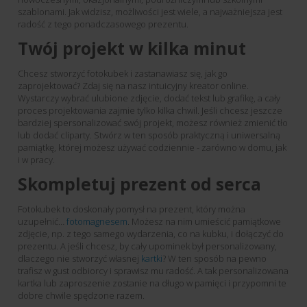
szablonami. Jak widzisz, możliwości jest wiele, a najważniejsza jest
radość z tego ponadczasowego prezentu.
Twój projekt w kilka minut
Chcesz stworzyć fotokubek i zastanawiasz się, jak go
zaprojektować? Zdaj się na nasz intuicyjny kreator online.
Wystarczy wybrać ulubione zdjęcie, dodać tekst lub grafikę, a cały
proces projektowania zajmie tylko kilka chwil. Jeśli chcesz jeszcze
bardziej spersonalizować swój projekt, możesz również zmienić tło
lub dodać cliparty. Stwórz w ten sposób praktyczną i uniwersalną
pamiątkę, której możesz używać codziennie - zarówno w domu, jak
i w pracy.
Skompletuj prezent od serca
Fotokubek to doskonały pomysł na prezent, który można
uzupełnić…
fotomagnesem
. Możesz na nim umieścić pamiątkowe
zdjęcie, np. z tego samego wydarzenia, co na kubku, i dołączyć do
prezentu. A jeśli chcesz, by cały upominek był personalizowany,
dlaczego nie stworzyć własnej
kartki
? W ten sposób na pewno
trafisz w gust odbiorcy i sprawisz mu radość. A tak personalizowana
kartka lub zaproszenie zostanie na długo w pamięci i przypomni te
dobre chwile spędzone razem.