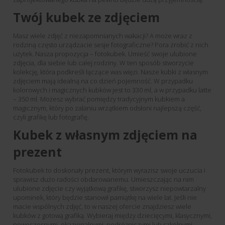
Twój kubek ze zdjęciem
Masz wiele zdjęć z niezapomnianych wakacji? A może wraz z
rodziną często urządzacie sesje fotograficzne? Pora zrobić z nich
użytek. Nasza propozycja – fotokubek. Umieść swoje ulubione
zdjęcia, dla siebie lub całej rodziny. W ten sposób stworzycie
kolekcję, która podkreśli łączące was więzi. Nasze kubki z własnym
zdjęciem mają idealną na co dzień pojemność. W przypadku
kolorowych i magicznych kubków jest to 330 ml, a w przypadku latte
– 350 ml. Możesz wybrać pomiędzy tradycyjnym kubkiem a
magicznym, który po zalaniu wrzątkiem odsłoni najlepszą część,
czyli grafikę lub fotografię.
Kubek z własnym zdjęciem na
prezent
Fotokubek to doskonały prezent, którym wyrazisz swoje uczucia i
sprawisz dużo radości obdarowanemu. Umieszczając na nim
ulubione zdjęcie czy wyjątkową grafikę, stworzysz niepowtarzalny
upominek, który będzie stanowił pamiątkę na wiele lat. Jeśli nie
macie wspólnych zdjęć, to w naszej ofercie znajdziesz wiele
kubków z gotową grafiką. Wybieraj między dziecięcymi, klasycznymi,
nowoczesnymi, okazjonalnymi, podróżniczymi lub szkolnymi