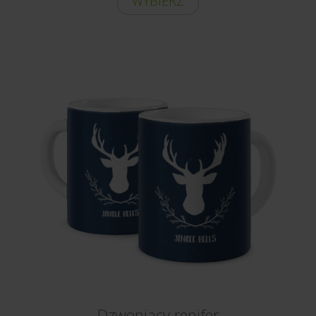
WYBIERZ
Dzwoniący renifer