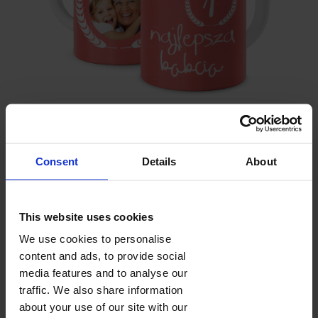
BABCIA NUMBER ONE
Consent
Details
About
Pojemność 330 ml
Wysokość 9,5 cm
Ceramiczny
Kolory wnętrza (wybierzesz w koszyku):
This website uses cookies
We use cookies to personalise
content and ads, to provide social
media features and to analyse our
traffic. We also share information
FOTOKUBKI
about your use of our site with our
Fotokubek z nadrukowanym zdjęciem