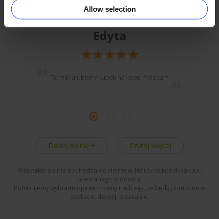
Allow selection
Edyta
To mój ulubiony kubek na kawę. Polecam
Dodaj opinię +
Czytaj więcej
Wszystkie opinie pochodzą od klientów, którzy dokonali zakupu
ocenianego produktu.
Publikujemy wybrane opinie - mamy nadzieję, że będą pomocne w
podjęciu decyzji o zakupie.