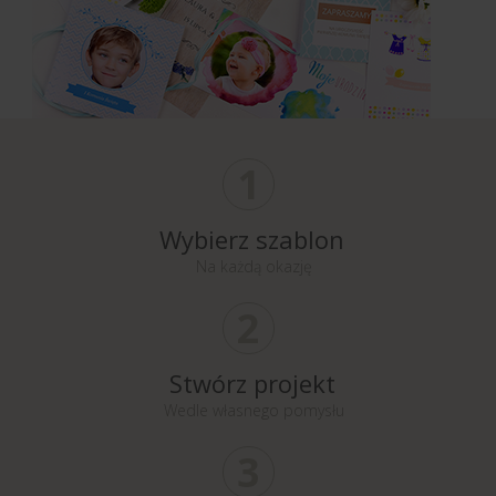
1
Wybierz szablon
Na każdą okazję
2
Stwórz projekt
Wedle własnego pomysłu
3