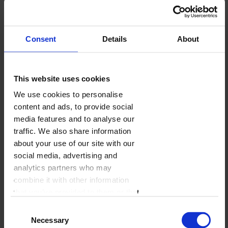
Consent
Details
About
This website uses cookies
Wizytówki
We use cookies to personalise
content and ads, to provide social
zobacz
media features and to analyse our
traffic. We also share information
about your use of our site with our
social media, advertising and
analytics partners who may
combine it with other information
that you’ve provided to them or that
they’ve collected from your use of
Consent
their services.
Necessary
Selection