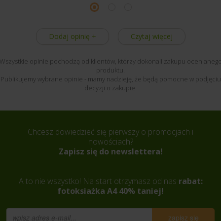
Dodaj opinię +
Czytaj więcej
Wszystkie opinie pochodzą od klientów, którzy dokonali zakupu ocenianeg
produktu.
Publikujemy wybrane opinie - mamy nadzieję, że będą pomocne w podjęciu
decyzji o zakupie.
Chcesz dowiedzieć się pierwszy o promocjach i
nowościach?
Zapisz się do newslettera!
A to nie wszystko! Na start otrzymasz od nas
rabat:
fotoksiażka A4 40% taniej!
zapisz się