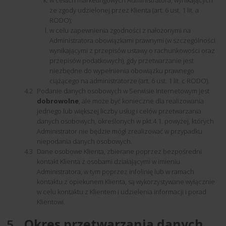
w celach marketingowych Administratora, wynikających
ze zgody udzielonej przez Klienta (art. 6 ust. 1 lit. a
RODO);
w celu zapewnienia zgodności z nałożonymi na
Administratora obowiązkami prawnymi (w szczególności
wynikającymi z przepisów ustawy o rachunkowości oraz
przepisów podatkowych), gdy przetwarzanie jest
niezbędne do wypełnienia obowiązku prawnego
ciążącego na administratorze (art. 6 ust. 1 lit. c RODO).
Podanie danych osobowych w Serwisie Internetowym jest
dobrowolne
, ale może być konieczne dla realizowania
jednego lub większej liczby usług i celów przetwarzania
danych osobowych, określonych w pkt.4.1. powyżej, których
Administrator nie będzie mógł zrealizować w przypadku
niepodania danych osobowych.
Dane osobowe Klienta, zbierane poprzez bezpośredni
kontakt Klienta z osobami działającymi w imieniu
Administratora, w tym poprzez infolinię lub w ramach
kontaktu z opiekunem Klienta, są wykorzystywane wyłącznie
w celu kontaktu z Klientem i udzielenia informacji i porad
Klientowi.
Okres przetwarzania danych