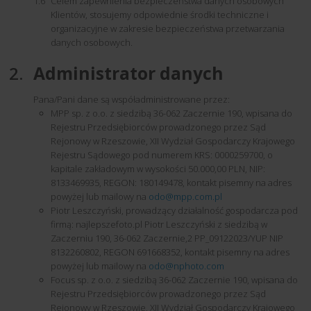
Celem zapewnienia bezpieczeństwa danych osobowych
Klientów, stosujemy odpowiednie środki techniczne i
organizacyjne w zakresie bezpieczeństwa przetwarzania
danych osobowych.
Administrator danych
Pana/Pani dane są współadministrowane przez:
MPP sp. z o.o. z siedzibą 36-062 Zaczernie 190, wpisana do
Rejestru Przedsiębiorców prowadzonego przez Sąd
Rejonowy w Rzeszowie, XII Wydział Gospodarczy Krajowego
Rejestru Sądowego pod numerem KRS: 0000259700, o
kapitale zakładowym w wysokości 50.000,00 PLN, NIP:
8133469935, REGON: 180149478, kontakt pisemny na adres
powyżej lub mailowy na
odo@mpp.com.pl
Piotr Leszczyński, prowadzący działalność gospodarcza pod
firmą: najlepszefoto.pl Piotr Leszczyński z siedzibą w
Zaczerniu 190, 36-062 Zaczernie,2 PP_09122023/YUP NIP
8132260802, REGON 691668352, kontakt pisemny na adres
powyżej lub mailowy na
odo@nphoto.com
Focus sp. z o.o. z siedzibą 36-062 Zaczernie 190, wpisana do
Rejestru Przedsiębiorców prowadzonego przez Sąd
Rejonowy w Rzeszowie, XII Wydział Gospodarczy Krajowego