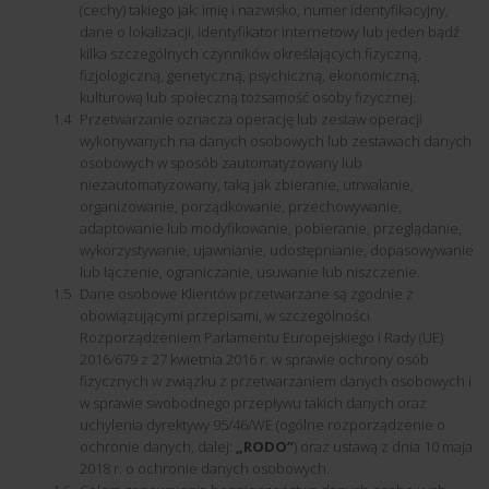
(cechy) takiego jak: imię i nazwisko, numer identyfikacyjny,
dane o lokalizacji, identyfikator internetowy lub jeden bądź
kilka szczególnych czynników określających fizyczną,
fizjologiczną, genetyczną, psychiczną, ekonomiczną,
kulturową lub społeczną tożsamość osoby fizycznej.
Przetwarzanie oznacza operację lub zestaw operacji
wykonywanych na danych osobowych lub zestawach danych
osobowych w sposób zautomatyzowany lub
niezautomatyzowany, taką jak zbieranie, utrwalanie,
organizowanie, porządkowanie, przechowywanie,
adaptowanie lub modyfikowanie, pobieranie, przeglądanie,
wykorzystywanie, ujawnianie, udostępnianie, dopasowywanie
lub łączenie, ograniczanie, usuwanie lub niszczenie.
Dane osobowe Klientów przetwarzane są zgodnie z
obowiązującymi przepisami, w szczególności
Rozporządzeniem Parlamentu Europejskiego i Rady (UE)
2016/679 z 27 kwietnia 2016 r. w sprawie ochrony osób
fizycznych w związku z przetwarzaniem danych osobowych i
w sprawie swobodnego przepływu takich danych oraz
uchylenia dyrektywy 95/46/WE (ogólne rozporządzenie o
ochronie danych, dalej:
„RODO”
) oraz ustawą z dnia 10 maja
2018 r. o ochronie danych osobowych.