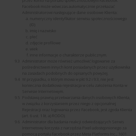
przez konto na portalu społecznościowym Facebook.
Facebook może wówczas automatycznie przekazać
Administratorowi następujące dane osobowe Klienta:
numeryczny identyfikator serwisu społecznościowego
(ID)
imię i nazwisko
płeć
zdjęcie profilowe
wiek
inne informacje o charakterze publicznym.
Administrator może również umożliwić logowanie za
pośrednictwem innych kont posiadanych przez użytkownika
na zasadach podobnych do opisanych powyżej.
W przypadku, o którym mowa w pkt 9.2 i 9.3, nie jest
konieczna dodatkowa rejestracja w celu założenia Konta w
Serwisie Internetowym.
Podstawą prawną przetwarzania danych osobowych Klienta,
w związku z korzystaniem przez niego z opcjonalnej
Rejestracji oraz logowania przez Facebook, jest zgoda Klienta
(art. 6 ust. 1 lit. a) RODO).
Administrator dla badania reakcji odwiedzających Serwis
Internetowy korzysta z narzędzia Pixel udostępnionego za
pomocą portalu Facebook przez Meta Platforms Inc., 1601