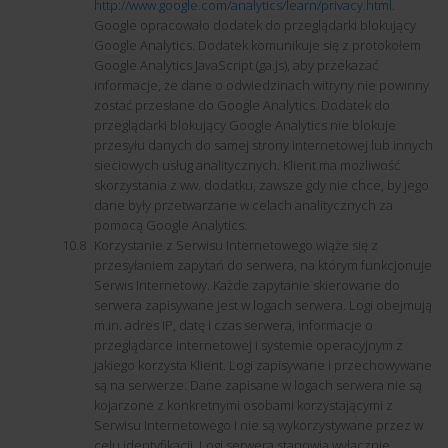
http://www.google.com/analytics/learn/privacy.html
.
Google opracowało dodatek do przeglądarki blokujący
Google Analytics. Dodatek komunikuje się z protokołem
Google Analytics JavaScript (ga.js), aby przekazać
informacje, że dane o odwiedzinach witryny nie powinny
zostać przesłane do Google Analytics. Dodatek do
przeglądarki blokujący Google Analytics nie blokuje
przesyłu danych do samej strony internetowej lub innych
sieciowych usług analitycznych. Klient ma możliwość
skorzystania z ww. dodatku, zawsze gdy nie chce, by jego
dane były przetwarzane w celach analitycznych za
pomocą Google Analytics.
Korzystanie z Serwisu Internetowego wiąże się z
przesyłaniem zapytań do serwera, na którym funkcjonuje
Serwis Internetowy. Każde zapytanie skierowane do
serwera zapisywane jest w logach serwera. Logi obejmują
m.in. adres IP, datę i czas serwera, informacje o
przeglądarce internetowej i systemie operacyjnym z
jakiego korzysta Klient. Logi zapisywane i przechowywane
są na serwerze. Dane zapisane w logach serwera nie są
kojarzone z konkretnymi osobami korzystającymi z
Serwisu Internetowego i nie są wykorzystywane przez w
celu identyfikacji. Logi serwera stanowią wyłącznie