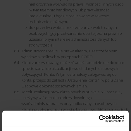
niekorzystnie wpływać na prawa i wolności innych osób
(w tym tajemnic handlowych lub praw własności
intelektualnej) i będzie realizowane w zakresie
technicznie możliwym;
do sprzeciwu wobec przetwarzania swoich danych
osobowych, gdy przetwarzanie oparte jest na prawnie
uzasadnionym interesie administratora danych lub
strony trzeciej.
Administrator zrealizuje prawa Klienta, z zastrzeżeniem
wyjątków określnych w przepisach RODO.
Klient zarejestrowany, może również samodzielnie dokonać
sprostowania lub aktualizacji swoich danych osobowych
dotyczących Konta. W tym celu należy zalogować się do
Konta, przejść do zakładki „Ustawienia Konta” i w polu Dane
Osobowe dokonać stosownych zmian.
W celu realizacji praw określonych w punkcie 6.1 oraz 6.2.,
należy wysłać e-mail na adres dowolnego
współadministratora. - w przypadku danych osobowych
Klienta przetwarzanych w związku z umową, której stroną jest
Administrator, a także w pozostałych przypadkach
dotyczących przetwarzania danych osobowych Klienta, w
związku z korzystaniem przez niego z Serwisu