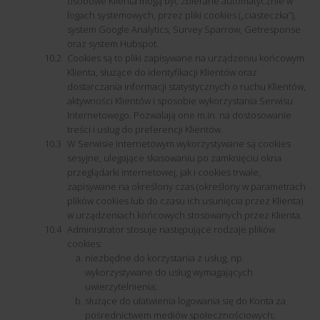
osobowe Klienta mogą być zbierane automatycznie w
logach systemowych, przez pliki cookies („ciasteczka”),
system Google Analytics, Survey Sparrow, Getresponse
oraz system Hubspot.
Cookies są to pliki zapisywane na urządzeniu końcowym
Klienta, służące do identyfikacji Klientów oraz
dostarczania informacji statystycznych o ruchu Klientów,
aktywności Klientów i sposobie wykorzystania Serwisu
Internetowego. Pozwalają one m.in. na dostosowanie
treści i usług do preferencji Klientów.
W Serwisie Internetowym wykorzystywane są cookies
sesyjne, ulegające skasowaniu po zamknięciu okna
przeglądarki internetowej, jak i cookies trwałe,
zapisywane na określony czas (określony w parametrach
plików cookies lub do czasu ich usunięcia przez Klienta)
w urządzeniach końcowych stosowanych przez Klienta.
Administrator stosuje następujące rodzaje plików
cookies:
niezbędne do korzystania z usług, np.
wykorzystywane do usług wymagających
uwierzytelnienia;
służące do ułatwienia logowania się do Konta za
pośrednictwem mediów społecznościowych;