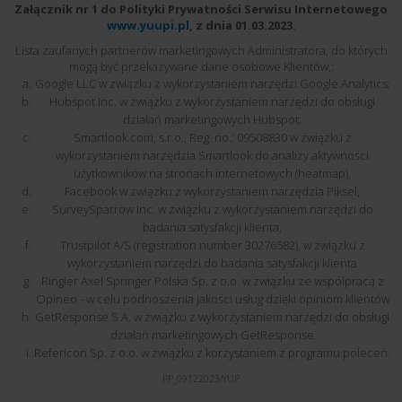
Załącznik nr 1 do Polityki Prywatności Serwisu Internetowego
www.yuupi.pl
, z dnia 01.03.2023.
Lista zaufanych partnerów marketingowych Administratora, do których
mogą być przekazywane dane osobowe Klientów,:
Google LLC w związku z wykorzystaniem narzędzi Google Analytics;
Hubspot Inc. w związku z wykorzystaniem narzędzi do obsługi
działań marketingowych Hubspot;
Smartlook.com, s.r.o., Reg. no.: 09508830 w związku z
wykorzystaniem narzędzia Smartlook do analizy aktywności
użytkowników na stronach internetowych (heatmap),
Facebook w związku z wykorzystaniem narzędzia Piksel,
SurveySparrow Inc. w związku z wykorzystaniem narzędzi do
badania satysfakcji klienta,
Trustpilot A/S (registration number 30276582), w związku z
wykorzystaniem narzędzi do badania satysfakcji klienta
Ringier Axel Springer Polska Sp. z o.o. w związku ze współpracą z
Opineo - w celu podnoszenia jakości usług dzięki opiniom klientów
GetResponse S.A. w związku z wykorzystaniem narzędzi do obsługi
działań marketingowych GetResponse
Refericon Sp. z o.o. w związku z korzystaniem z programu poleceń.
PP_09122023/YUP