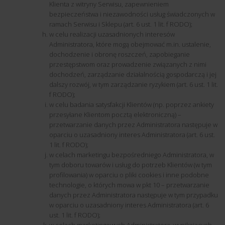
Klienta z witryny Serwisu, zapewnieniem
bezpieczeństwa i niezawodności usług świadczonych w
ramach Serwisu i Sklepu (art. 6 ust. 1 lit. f RODO);
w celu realizacji uzasadnionych interesów
Administratora, które mogą obejmować m.in. ustalenie,
dochodzenie i obronę roszczeń, zapobieganie
przestępstwom oraz prowadzenie związanych z nimi
dochodzeń, zarządzanie działalnością gospodarczą i jej
dalszy rozwój, w tym zarządzanie ryzykiem (art. 6 ust. 1 lit.
f RODO);
w celu badania satysfakcji Klientów (np. poprzez ankiety
przesyłane Klientom pocztą elektroniczną) –
przetwarzanie danych przez Administratora następuje w
oparciu o uzasadniony interes Administratora (art. 6 ust.
1 lit. f RODO);
w celach marketingu bezpośredniego Administratora, w
tym doboru towarów i usług do potrzeb Klientów (w tym
profilowania) w oparciu o pliki cookies i inne podobne
technologie, o których mowa w pkt 10 – przetwarzanie
danych przez Administratora następuje w tym przypadku
w oparciu o uzasadniony interes Administratora (art. 6
ust. 1 lit. f RODO);