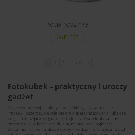
Kocia rodzinka
WYBIERZ
1
2
3
następna ›
Fotokubek – praktyczny i uroczy
gadżet
Masz w domu swój ulubiony kubek, z którego kawa smakuje
inaczej? Poszerz swoją kolekcję o taki spersonalizowany. Kubek ze
zdjęciem to wyjątkowy gadżet, który jest zarówno funkcjonalny, jak i
cieszący oko. W końcu znajdują się na nim Twoje najlepsze
wspomnienia albo najbliższe osoby. A codzienne korzystanie z tak
zaprojektowanego kubka na pewno będzie dużą przyjemnością.