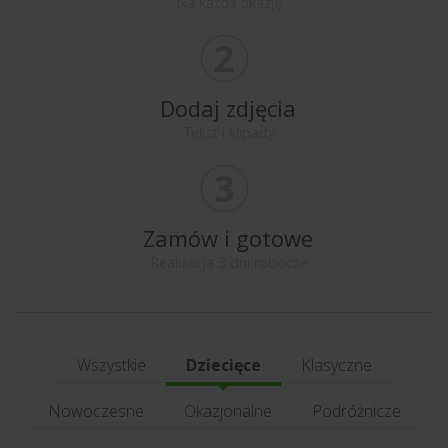
Na każdą okazję
2
Dodaj zdjęcia
Tekst i kliparty
3
Zamów i gotowe
Realizacja 3 dni robocze
Wszystkie
Dziecięce
Klasyczne
Nowoczesne
Okazjonalne
Podróżnicze