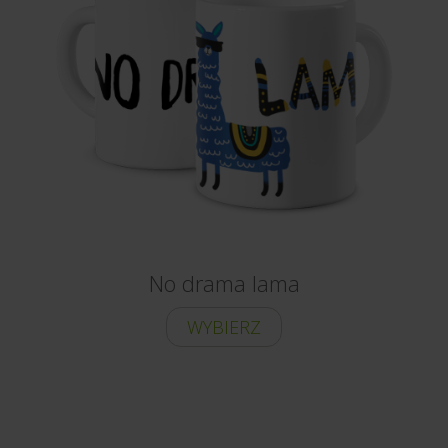
No drama lama
WYBIERZ