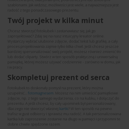
szablonami. Jak widzisz, możliwości jest wiele, a najważniejsza jest
radość z tego ponadczasowego prezentu.
Twój projekt w kilka minut
Chcesz stworzyć fotokubek i zastanawiasz się, jak go
zaprojektować? Zdaj się na nasz intuicyjny kreator online.
Wystarczy wybrać ulubione zdjęcie, dodać tekst lub grafikę, a cały
proces projektowania zajmie tylko kilka chwil. Jeśli chcesz jeszcze
bardziej spersonalizować swój projekt, możesz również zmienić tło
lub dodać cliparty. Stwórz w ten sposób praktyczną i uniwersalną
pamiątkę, której możesz używać codziennie - zarówno w domu, jak
i w pracy.
Skompletuj prezent od serca
Fotokubek to doskonały pomysł na prezent, który można
uzupełnić…
fotomagnesem
. Możesz na nim umieścić pamiątkowe
zdjęcie, np. z tego samego wydarzenia, co na kubku, i dołączyć do
prezentu. A jeśli chcesz, by cały upominek był personalizowany,
dlaczego nie stworzyć własnej
kartki
? W ten sposób na pewno
trafisz w gust odbiorcy i sprawisz mu radość. A tak personalizowana
kartka lub zaproszenie zostanie na długo w pamięci i przypomni te
dobre chwile spędzone razem.