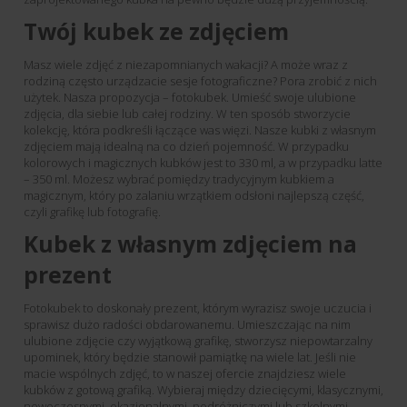
Twój kubek ze zdjęciem
Masz wiele zdjęć z niezapomnianych wakacji? A może wraz z
rodziną często urządzacie sesje fotograficzne? Pora zrobić z nich
użytek. Nasza propozycja – fotokubek. Umieść swoje ulubione
zdjęcia, dla siebie lub całej rodziny. W ten sposób stworzycie
kolekcję, która podkreśli łączące was więzi. Nasze kubki z własnym
zdjęciem mają idealną na co dzień pojemność. W przypadku
kolorowych i magicznych kubków jest to 330 ml, a w przypadku latte
– 350 ml. Możesz wybrać pomiędzy tradycyjnym kubkiem a
magicznym, który po zalaniu wrzątkiem odsłoni najlepszą część,
czyli grafikę lub fotografię.
Kubek z własnym zdjęciem na
prezent
Fotokubek to doskonały prezent, którym wyrazisz swoje uczucia i
sprawisz dużo radości obdarowanemu. Umieszczając na nim
ulubione zdjęcie czy wyjątkową grafikę, stworzysz niepowtarzalny
upominek, który będzie stanowił pamiątkę na wiele lat. Jeśli nie
macie wspólnych zdjęć, to w naszej ofercie znajdziesz wiele
kubków z gotową grafiką. Wybieraj między dziecięcymi, klasycznymi,
nowoczesnymi, okazjonalnymi, podróżniczymi lub szkolnymi