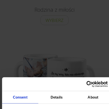
Rodzina z miłości
WYBIERZ
Consent
Details
About