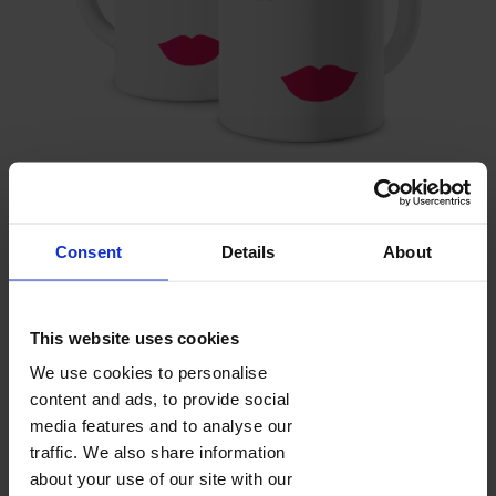
RZĘSY USTA
Consent
Details
About
Pojemność 330 ml
Wysokość 9,5 cm
Ceramiczny
Kolory wnętrza (wybierzesz w koszyku):
This website uses cookies
We use cookies to personalise
content and ads, to provide social
media features and to analyse our
traffic. We also share information
FOTOKUBKI
about your use of our site with our
Fotokubek z nadrukowanym zdjęciem