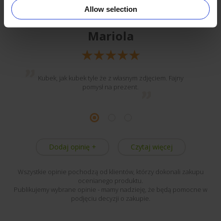
Allow selection
Mariola
Kubek, jak kubek tyle że z własnym zdjęciem. Fajny
pomysł na prezent.
Dodaj opinię +
Czytaj więcej
Wszystkie opinie pochodzą od klientów, którzy dokonali zakupu
ocenianego produktu.
Publikujemy wybrane opinie - mamy nadzieję, że będą pomocne w
podjęciu decyzji o zakupie.