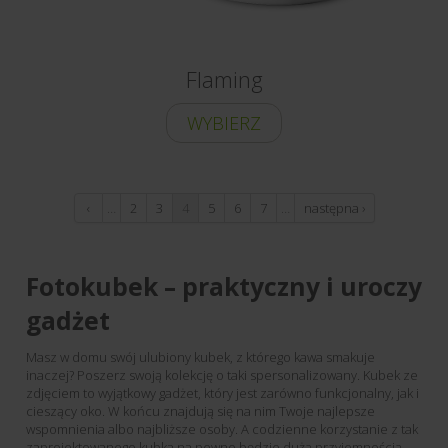
Flaming
WYBIERZ
‹
…
2
3
4
5
6
7
…
następna ›
poprzednia
Fotokubek – praktyczny i uroczy
gadżet
Masz w domu swój ulubiony kubek, z którego kawa smakuje
inaczej? Poszerz swoją kolekcję o taki spersonalizowany. Kubek ze
zdjęciem to wyjątkowy gadżet, który jest zarówno funkcjonalny, jak i
cieszący oko. W końcu znajdują się na nim Twoje najlepsze
wspomnienia albo najbliższe osoby. A codzienne korzystanie z tak
zaprojektowanego kubka na pewno będzie dużą przyjemnością.