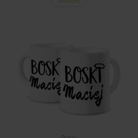
WYBIERZ
Boski