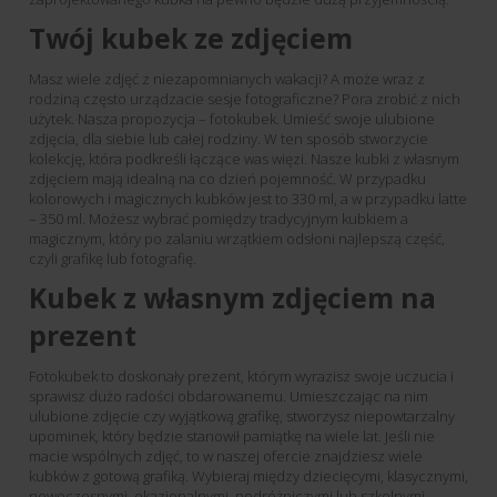
Twój kubek ze zdjęciem
Masz wiele zdjęć z niezapomnianych wakacji? A może wraz z
rodziną często urządzacie sesje fotograficzne? Pora zrobić z nich
użytek. Nasza propozycja – fotokubek. Umieść swoje ulubione
zdjęcia, dla siebie lub całej rodziny. W ten sposób stworzycie
kolekcję, która podkreśli łączące was więzi. Nasze kubki z własnym
zdjęciem mają idealną na co dzień pojemność. W przypadku
kolorowych i magicznych kubków jest to 330 ml, a w przypadku latte
– 350 ml. Możesz wybrać pomiędzy tradycyjnym kubkiem a
magicznym, który po zalaniu wrzątkiem odsłoni najlepszą część,
czyli grafikę lub fotografię.
Kubek z własnym zdjęciem na
prezent
Fotokubek to doskonały prezent, którym wyrazisz swoje uczucia i
sprawisz dużo radości obdarowanemu. Umieszczając na nim
ulubione zdjęcie czy wyjątkową grafikę, stworzysz niepowtarzalny
upominek, który będzie stanowił pamiątkę na wiele lat. Jeśli nie
macie wspólnych zdjęć, to w naszej ofercie znajdziesz wiele
kubków z gotową grafiką. Wybieraj między dziecięcymi, klasycznymi,
nowoczesnymi, okazjonalnymi, podróżniczymi lub szkolnymi