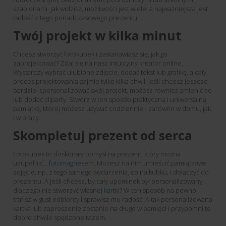
szablonami. Jak widzisz, możliwości jest wiele, a najważniejsza jest
radość z tego ponadczasowego prezentu.
Twój projekt w kilka minut
Chcesz stworzyć fotokubek i zastanawiasz się, jak go
zaprojektować? Zdaj się na nasz intuicyjny kreator online.
Wystarczy wybrać ulubione zdjęcie, dodać tekst lub grafikę, a cały
proces projektowania zajmie tylko kilka chwil. Jeśli chcesz jeszcze
bardziej spersonalizować swój projekt, możesz również zmienić tło
lub dodać cliparty. Stwórz w ten sposób praktyczną i uniwersalną
pamiątkę, której możesz używać codziennie - zarówno w domu, jak
i w pracy.
Skompletuj prezent od serca
Fotokubek to doskonały pomysł na prezent, który można
uzupełnić…
fotomagnesem
. Możesz na nim umieścić pamiątkowe
zdjęcie, np. z tego samego wydarzenia, co na kubku, i dołączyć do
prezentu. A jeśli chcesz, by cały upominek był personalizowany,
dlaczego nie stworzyć własnej
kartki
? W ten sposób na pewno
trafisz w gust odbiorcy i sprawisz mu radość. A tak personalizowana
kartka lub zaproszenie zostanie na długo w pamięci i przypomni te
dobre chwile spędzone razem.