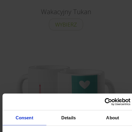
Wakacyjny Tukan
WYBIERZ
Consent
Details
About