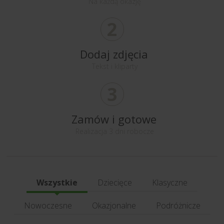
Na każdą okazję
2
Dodaj zdjęcia
Tekst i kliparty
3
Zamów i gotowe
Realizacja 3 dni robocze
Wszystkie
Dziecięce
Klasyczne
Nowoczesne
Okazjonalne
Podróżnicze