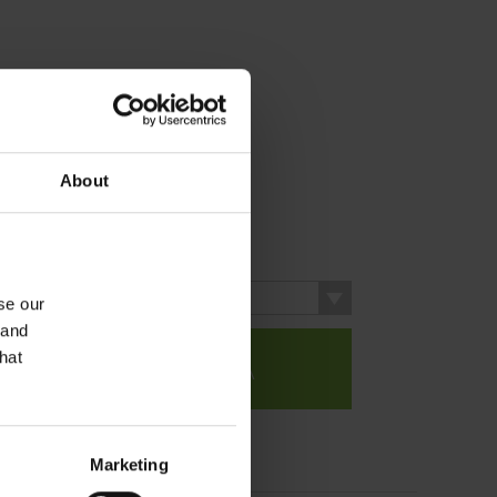
About
WYBIERZ RODZAJ
Kolorowy
se our
 and
hat
DO KOSZYKA
Marketing