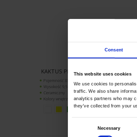
Consent
KAKTUS PRERIOWY
This website uses cookies
Pojemność 330 ml
We use cookies to personalise
Wysokość 9,5 cm
traffic. We also share informa
Ceramiczny
analytics partners who may co
Kolory wnętrza (wybierzesz w koszyku):
they’ve collected from your us
Consent
Necessary
Selection