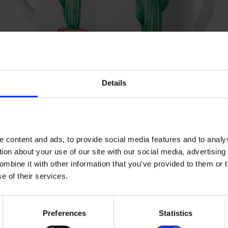
Details
FOTOKUBKI
Fotokubek z nadrukowanym zdjęciem
 content and ads, to provide social media features and to analy
i tekstem lub magiczny kubek zmieniający kolor pod
tion about your use of our site with our social media, advertising
wpływem temperatury, to
doskonałe podarunki dla bliskiej osoby.
mbine it with other information that you’ve provided to them or t
e of their services.
Cennik
Preferences
Statistics