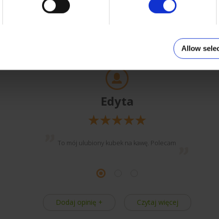
Klienci o nas
Allow sele
Edyta
To mój ulubiony kubek na kawę. Polecam
Dodaj opinię +
Czytaj więcej