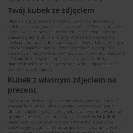
Twój kubek ze zdjęciem
Masz wiele zdjęć z niezapomnianych wakacji? A może wraz z
rodziną często urządzacie sesje fotograficzne? Pora zrobić z nich
użytek. Nasza propozycja – fotokubek. Umieść swoje ulubione
zdjęcia, dla siebie lub całej rodziny. W ten sposób stworzycie
kolekcję, która podkreśli łączące was więzi. Nasze kubki z własnym
zdjęciem mają idealną na co dzień pojemność. W przypadku
kolorowych i magicznych kubków jest to 330 ml, a w przypadku latte
– 350 ml. Możesz wybrać pomiędzy tradycyjnym kubkiem a
magicznym, który po zalaniu wrzątkiem odsłoni najlepszą część,
czyli grafikę lub fotografię.
Kubek z własnym zdjęciem na
prezent
Fotokubek to doskonały prezent, którym wyrazisz swoje uczucia i
sprawisz dużo radości obdarowanemu. Umieszczając na nim
ulubione zdjęcie czy wyjątkową grafikę, stworzysz niepowtarzalny
upominek, który będzie stanowił pamiątkę na wiele lat. Jeśli nie
macie wspólnych zdjęć, to w naszej ofercie znajdziesz wiele
kubków z gotową grafiką. Wybieraj między dziecięcymi, klasycznymi,
nowoczesnymi, okazjonalnymi, podróżniczymi lub szkolnymi