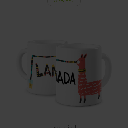
WYBIERZ
Lamaniada