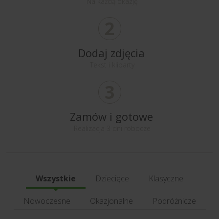
Na każdą okazję
2
Dodaj zdjęcia
Tekst i kliparty
3
Zamów i gotowe
Realizacja 3 dni robocze
Wszystkie
Dziecięce
Klasyczne
Nowoczesne
Okazjonalne
Podróżnicze