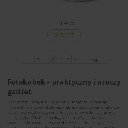
Leniwiec
WYBIERZ
‹
…
3
4
5
6
7
8
…
następna ›
poprzednia
Fotokubek – praktyczny i uroczy
gadżet
Masz w domu swój ulubiony kubek, z którego kawa smakuje
inaczej? Poszerz swoją kolekcję o taki spersonalizowany. Kubek ze
zdjęciem to wyjątkowy gadżet, który jest zarówno funkcjonalny, jak i
cieszący oko. W końcu znajdują się na nim Twoje najlepsze
wspomnienia albo najbliższe osoby. A codzienne korzystanie z tak
zaprojektowanego kubka na pewno będzie dużą przyjemnością.