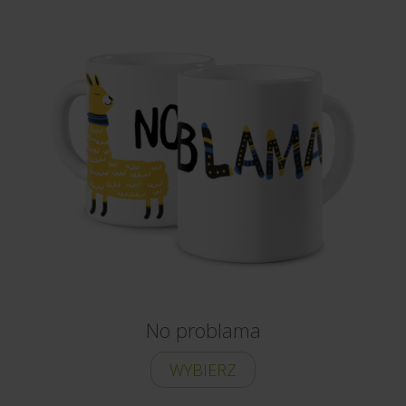
No problama
WYBIERZ