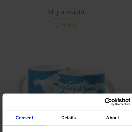
Mapa świata
WYBIERZ
Consent
Details
About