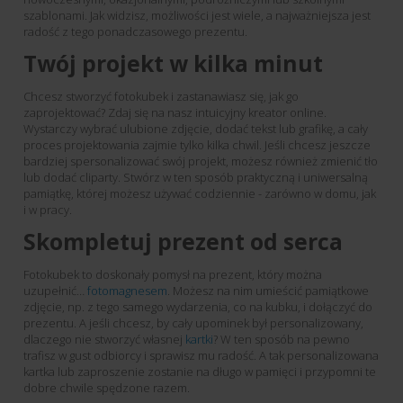
szablonami. Jak widzisz, możliwości jest wiele, a najważniejsza jest
radość z tego ponadczasowego prezentu.
Twój projekt w kilka minut
Chcesz stworzyć fotokubek i zastanawiasz się, jak go
zaprojektować? Zdaj się na nasz intuicyjny kreator online.
Wystarczy wybrać ulubione zdjęcie, dodać tekst lub grafikę, a cały
proces projektowania zajmie tylko kilka chwil. Jeśli chcesz jeszcze
bardziej spersonalizować swój projekt, możesz również zmienić tło
lub dodać cliparty. Stwórz w ten sposób praktyczną i uniwersalną
pamiątkę, której możesz używać codziennie - zarówno w domu, jak
i w pracy.
Skompletuj prezent od serca
Fotokubek to doskonały pomysł na prezent, który można
uzupełnić…
fotomagnesem
. Możesz na nim umieścić pamiątkowe
zdjęcie, np. z tego samego wydarzenia, co na kubku, i dołączyć do
prezentu. A jeśli chcesz, by cały upominek był personalizowany,
dlaczego nie stworzyć własnej
kartki
? W ten sposób na pewno
trafisz w gust odbiorcy i sprawisz mu radość. A tak personalizowana
kartka lub zaproszenie zostanie na długo w pamięci i przypomni te
dobre chwile spędzone razem.