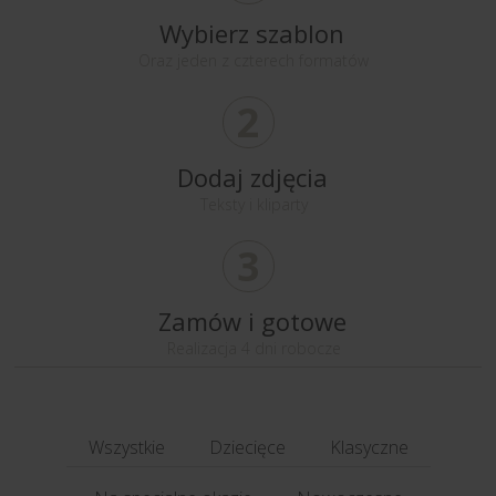
Wybierz szablon
Oraz jeden z czterech formatów
2
Dodaj zdjęcia
Teksty i kliparty
3
Zamów i gotowe
Realizacja 4 dni robocze
Wszystkie
Dziecięce
Klasyczne