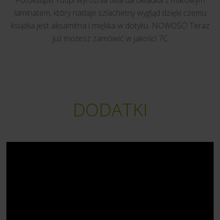
Fotoksiążki Yuupi wyróżnia twarda okładka z matowym
laminatem, który nadaje szlachetny wygląd dzięki czemu
książka jest aksamitna i miękka w dotyku. NOWOŚĆ! Teraz
już możesz zamówić w jakości 7C
DODATKI