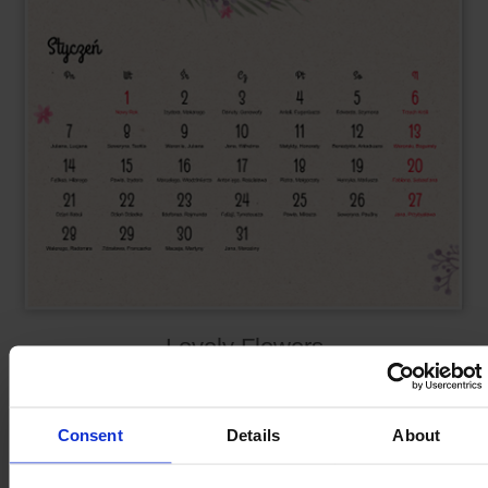
Lovely Flowers
PROJEKTUJ A3+
Consent
Details
About