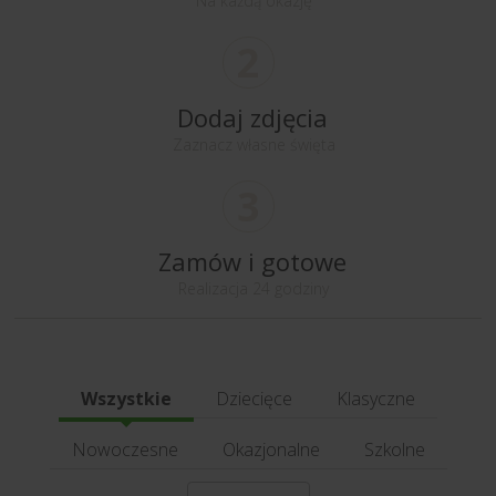
Na każdą okazję
2
Dodaj zdjęcia
Zaznacz własne święta
3
Zamów i gotowe
Realizacja 24 godziny
Wszystkie
Dziecięce
Klasyczne
Nowoczesne
Okazjonalne
Szkolne