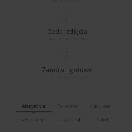
Na każdą okazję
2
Dodaj zdjęcia
Zaznacz własne święta
3
Zamów i gotowe
Realizacja 24 godziny
Wszystkie
Dziecięce
Klasyczne
Nowoczesne
Okazjonalne
Szkolne