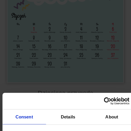
Dziecięca przygoda
PROJEKTUJ A3+
Consent
Details
About