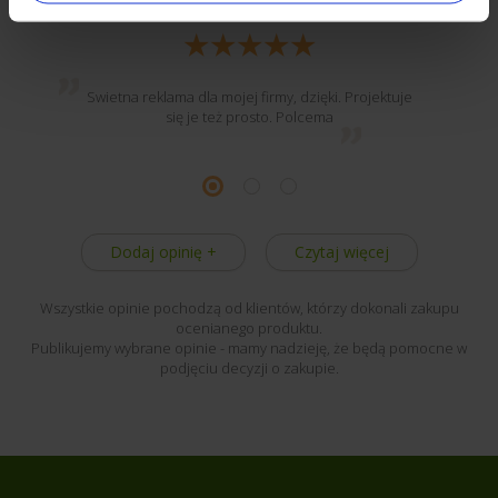
Monika W.
Swietna reklama dla mojej firmy, dzięki. Projektuje
się je też prosto. Polcema
Dodaj opinię +
Czytaj więcej
Wszystkie opinie pochodzą od klientów, którzy dokonali zakupu
ocenianego produktu.
Publikujemy wybrane opinie - mamy nadzieję, że będą pomocne w
podjęciu decyzji o zakupie.