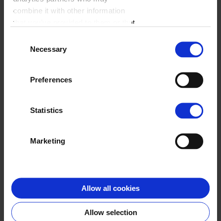
wybór dodatków oraz najwyższej jakości papier A5 o gramaturze
combine it with other information
160 g/m.
that you’ve provided to them or that
they’ve collected from your use of
Cennik
Consent
their services.
Necessary
Selection
Preferences
ZACZNIJ JUŻ TERAZ
Statistics
Marketing
Klienci o nas
Allow all cookies
Allow selection