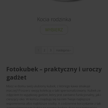
Kocia rodzinka
WYBIERZ
1
2
3
następna ›
Fotokubek – praktyczny i uroczy
gadżet
Masz w domu swój ulubiony kubek, z którego kawa smakuje
inaczej? Poszerz swoją kolekcję o taki spersonalizowany. Kubek ze
zdjęciem to wyjątkowy gadżet, który jest zarówno funkcjonalny, jak i
cieszący oko. W końcu znajdują się na nim Twoje najlepsze
wspomnienia albo najbliższe osoby. A codzienne korzystanie z tak
zaprojektowanego kubka na pewno będzie dużą przyjemnością.