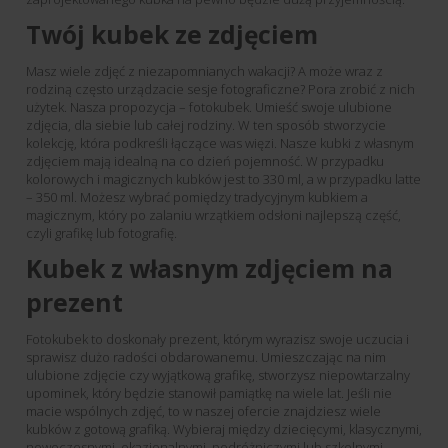
Twój kubek ze zdjęciem
Masz wiele zdjęć z niezapomnianych wakacji? A może wraz z
rodziną często urządzacie sesje fotograficzne? Pora zrobić z nich
użytek. Nasza propozycja – fotokubek. Umieść swoje ulubione
zdjęcia, dla siebie lub całej rodziny. W ten sposób stworzycie
kolekcję, która podkreśli łączące was więzi. Nasze kubki z własnym
zdjęciem mają idealną na co dzień pojemność. W przypadku
kolorowych i magicznych kubków jest to 330 ml, a w przypadku latte
– 350 ml. Możesz wybrać pomiędzy tradycyjnym kubkiem a
magicznym, który po zalaniu wrzątkiem odsłoni najlepszą część,
czyli grafikę lub fotografię.
Kubek z własnym zdjęciem na
prezent
Fotokubek to doskonały prezent, którym wyrazisz swoje uczucia i
sprawisz dużo radości obdarowanemu. Umieszczając na nim
ulubione zdjęcie czy wyjątkową grafikę, stworzysz niepowtarzalny
upominek, który będzie stanowił pamiątkę na wiele lat. Jeśli nie
macie wspólnych zdjęć, to w naszej ofercie znajdziesz wiele
kubków z gotową grafiką. Wybieraj między dziecięcymi, klasycznymi,
nowoczesnymi, okazjonalnymi, podróżniczymi lub szkolnymi