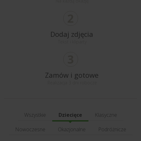
Na każdą okazję
2
Dodaj zdjęcia
Tekst i kliparty
3
Zamów i gotowe
Realizacja 3 dni robocze
Wszystkie
Dziecięce
Klasyczne
Nowoczesne
Okazjonalne
Podróżnicze