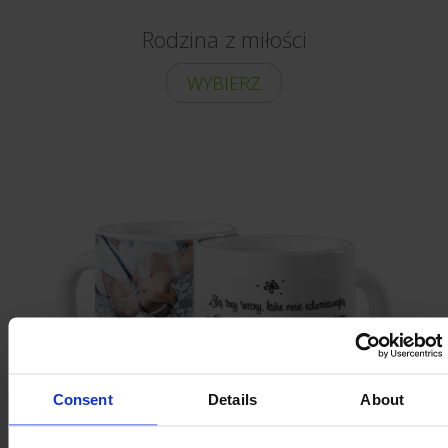
Rodzina z miłości
WYBIERZ
Consent
Details
About