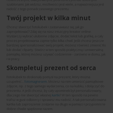
szablonami. Jak widzisz, możliwości jest wiele, a najważniejsza jest
radość z tego ponadczasowego prezentu.
Twój projekt w kilka minut
Chcesz stworzyć fotokubek i zastanawiasz się, jak go
zaprojektować? Zdaj się na nasz intuicyjny kreator online.
Wystarczy wybrać ulubione zdjęcie, dodać tekst lub grafikę, a cały
proces projektowania zajmie tylko kilka chwil. Jeśli chcesz jeszcze
bardziej spersonalizować swój projekt, możesz również zmienić tło
lub dodać cliparty. Stwórz w ten sposób praktyczną i uniwersalną
pamiątkę, której możesz używać codziennie - zarówno w domu, jak
i w pracy.
Skompletuj prezent od serca
Fotokubek to doskonały pomysł na prezent, który można
uzupełnić…
fotomagnesem
. Możesz na nim umieścić pamiątkowe
zdjęcie, np. z tego samego wydarzenia, co na kubku, i dołączyć do
prezentu. A jeśli chcesz, by cały upominek był personalizowany,
dlaczego nie stworzyć własnej
kartki
? W ten sposób na pewno
trafisz w gust odbiorcy i sprawisz mu radość. A tak personalizowana
kartka lub zaproszenie zostanie na długo w pamięci i przypomni te
dobre chwile spędzone razem.