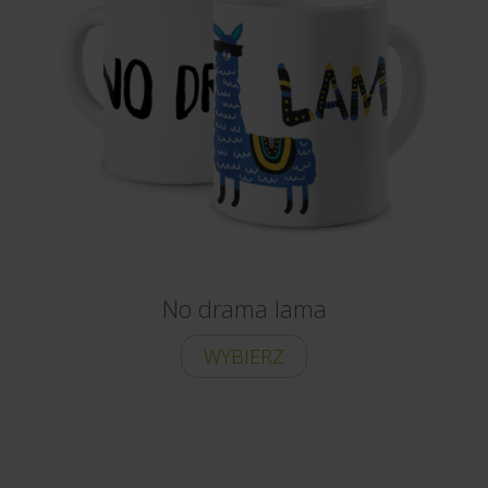
No drama lama
WYBIERZ