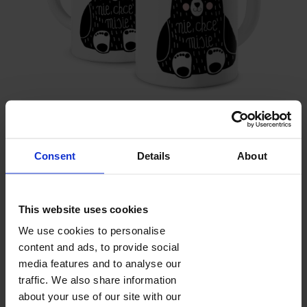
NIE CHCE MISIE
Consent
Details
About
Pojemność 330 ml
Wysokość 9,5 cm
Ceramiczny
Kolory wnętrza (wybierzesz w koszyku):
This website uses cookies
We use cookies to personalise
content and ads, to provide social
media features and to analyse our
traffic. We also share information
FOTOKUBKI
about your use of our site with our
Fotokubek z nadrukowanym zdjęciem