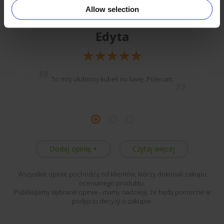
Allow selection
Edyta
To mój ulubiony kubek na kawę. Polecam
Dodaj opinię +
Czytaj więcej
Wszystkie opinie pochodzą od klientów, którzy dokonali zakupu
ocenianego produktu.
Publikujemy wybrane opinie - mamy nadzieję, że będą pomocne w
podjęciu decyzji o zakupie.