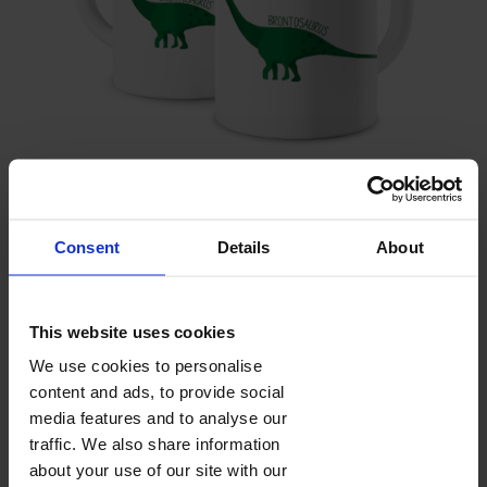
BRONTOZAUR
Consent
Details
About
Pojemność 330 ml
Wysokość 9,5 cm
Ceramiczny
Kolory wnętrza (wybierzesz w koszyku):
This website uses cookies
We use cookies to personalise
content and ads, to provide social
media features and to analyse our
traffic. We also share information
FOTOKUBKI
about your use of our site with our
Fotokubek z nadrukowanym zdjęciem