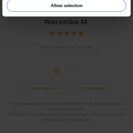
Allow selection
Weronika M.
Świetny na prezent. Polecam
Dodaj opinię +
Czytaj więcej
Wszystkie opinie pochodzą od klientów, którzy dokonali zakupu
ocenianego produktu.
Publikujemy wybrane opinie - mamy nadzieję, że będą pomocne w
podjęciu decyzji o zakupie.