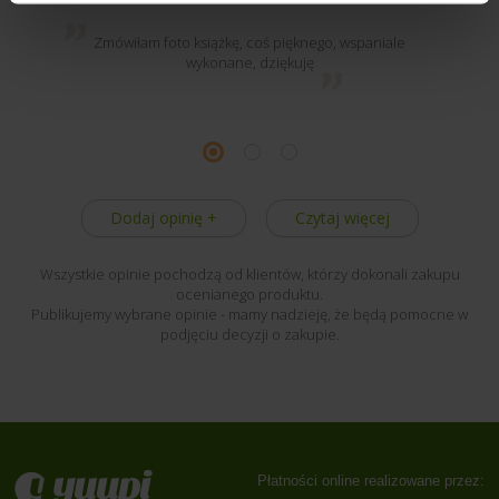
Zmówiłam foto książkę, coś pięknego, wspaniale
wykonane, dziękuję
Dodaj opinię +
Czytaj więcej
Wszystkie opinie pochodzą od klientów, którzy dokonali zakupu
ocenianego produktu.
Publikujemy wybrane opinie - mamy nadzieję, że będą pomocne w
podjęciu decyzji o zakupie.
Płatności online realizowane przez: