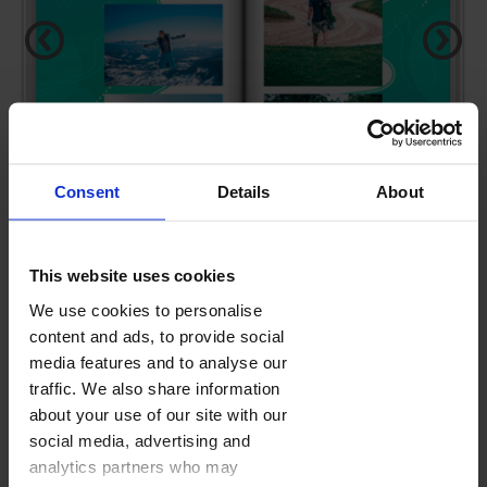
‹
›
Consent
Details
About
This website uses cookies
ZAWODY SPORTOWE
We use cookies to personalise
content and ads, to provide social
media features and to analyse our
FOTOKSIĄŻKA
(28-160 STRON)
traffic. We also share information
Domyślna ilość stron:
28
about your use of our site with our
Kolejne strony dodasz w edytorze w trakcie projektowania.
social media, advertising and
Cennik
analytics partners who may