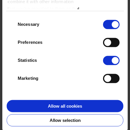
combine it with other information
WYBIERZ FORMAT
that you’ve provided to them or that
they’ve collected from your use of
A4 pion
Consent
their services.
Necessary
Selection
ZACZNIJ JUŻ TERAZ
Preferences
Statistics
Klienci o nas
Marketing
Allow all cookies
Aneta
Allow selection