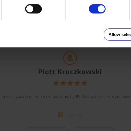
Klienci o nas
Allow sele
Piotr Kruczkowski
 to rzeczywiście doskonała robota firmy YUUPI. Gratulacje i serdeczne pozd