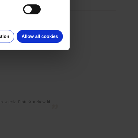
ction
Allow all cookies
rowienia. Piotr Kruczkowski