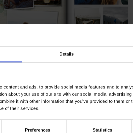
Details
FOTOKSIĄŻKA
(28-160 STRON)
 content and ads, to provide social media features and to analy
Domyślna ilość stron:
28
tion about your use of our site with our social media, advertising
Kolejne strony dodasz w edytorze w trakcie
mbine it with other information that you’ve provided to them or t
projektowania.
Cennik
e of their services.
Preferences
Statistics