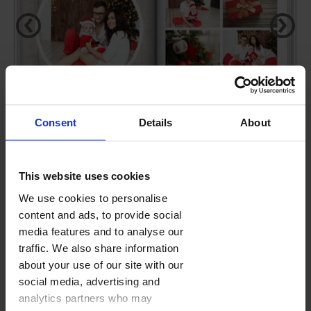
‹
›
Consent
Details
About
This website uses cookies
ŚWIĄTECZNY CZAS
We use cookies to personalise
content and ads, to provide social
media features and to analyse our
FOTOKSIĄŻKA
(28-160 STRON)
traffic. We also share information
Domyślna ilość stron:
28
about your use of our site with our
Kolejne strony dodasz w edytorze w trakcie projektowania.
social media, advertising and
Cennik
analytics partners who may