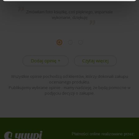
Zmówiłam foto książkę, coś pięknego, wspaniale
wykonane, dziękuję
Dodaj opinię +
Czytaj więcej
Wszystkie opinie pochodzą od klientów, którzy dokonali zakupu
ocenianego produktu.
Publikujemy wybrane opinie - mamy nadzieję, że będą pomocne w
podjęciu decyzji o zakupie.
Płatności online realizowane przez: