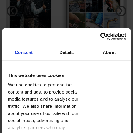
‹
›
Consent
Details
About
This website uses cookies
PREZENT DLA WĘDKARZA
We use cookies to personalise
content and ads, to provide social
media features and to analyse our
FOTOKSIĄŻKA
(28-160 STRON)
traffic. We also share information
Domyślna ilość stron:
28
about your use of our site with our
Kolejne strony dodasz w edytorze w trakcie projektowania.
social media, advertising and
Cennik
analytics partners who may