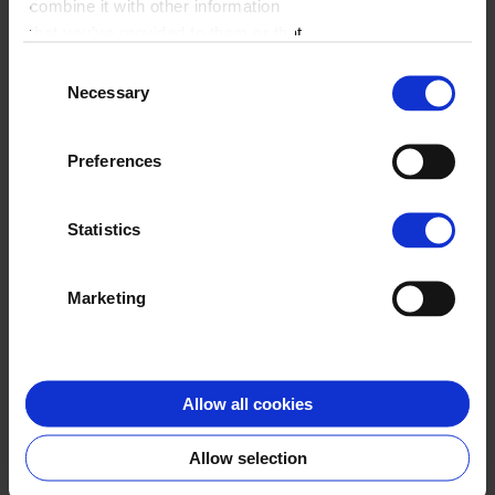
combine it with other information
WYBIERZ FORMAT
that you’ve provided to them or that
they’ve collected from your use of
A4 pion
Consent
their services.
Necessary
Selection
ZACZNIJ JUŻ TERAZ
Preferences
Statistics
Klienci o nas
Marketing
Allow all cookies
Aneta
Allow selection