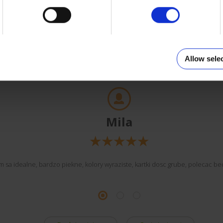
Klienci o nas
Allow sele
Mila
m sa idealne, bardzo piekne, kolory wyraziste, kartki dosc grube, polecac b