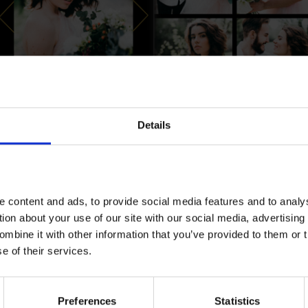
Details
FOTOKSIĄŻKA
(28-160 STRON)
 content and ads, to provide social media features and to analy
Domyślna ilość stron:
28
tion about your use of our site with our social media, advertising
Kolejne strony dodasz w edytorze w trakcie
mbine it with other information that you’ve provided to them or t
projektowania.
Cennik
e of their services.
Preferences
Statistics