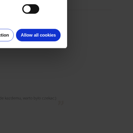
ction
Allow all cookies
ede kazdemu, warto było czekac:)