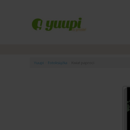
Yuupi
/
Fotoksiążka
/
Kwiat paproci