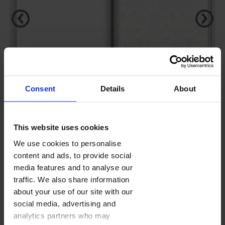
‹
›
Consent
Details
About
This website uses cookies
KSIĘGA WPISÓW
We use cookies to personalise
content and ads, to provide social
media features and to analyse our
FOTOKSIĄŻKA
(28-160 STRON)
traffic. We also share information
Domyślna ilość stron:
28
about your use of our site with our
Kolejne strony dodasz w edytorze w trakcie projektowania.
social media, advertising and
Cennik
analytics partners who may