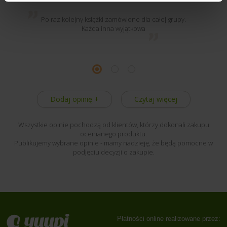
Po raz kolejny książki zamówione dla całej grupy.
Każda inna wyjątkowa
Dodaj opinię +
Czytaj więcej
Wszystkie opinie pochodzą od klientów, którzy dokonali zakupu
ocenianego produktu.
Publikujemy wybrane opinie - mamy nadzieję, że będą pomocne w
podjęciu decyzji o zakupie.
Płatności online realizowane przez: