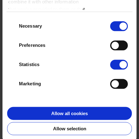
combine it with other information
WYBIERZ FORMAT
that you’ve provided to them or that
they’ve collected from your use of
A4 pion
Consent
their services.
Necessary
Selection
ZACZNIJ JUŻ TERAZ
Preferences
Statistics
Klienci o nas
Marketing
Allow all cookies
Lidka
Allow selection