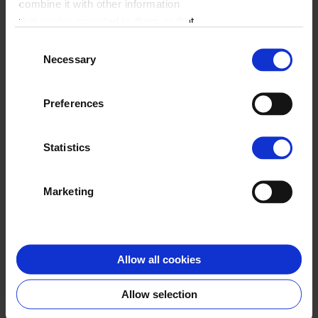
combine it with other information
WYBIERZ FORMAT
that you’ve provided to them or that
they’ve collected from your use of
A4 pion
Consent
their services.
Necessary
Selection
ZACZNIJ JUŻ TERAZ
Preferences
Statistics
Klienci o nas
Marketing
Allow all cookies
Mila
Allow selection