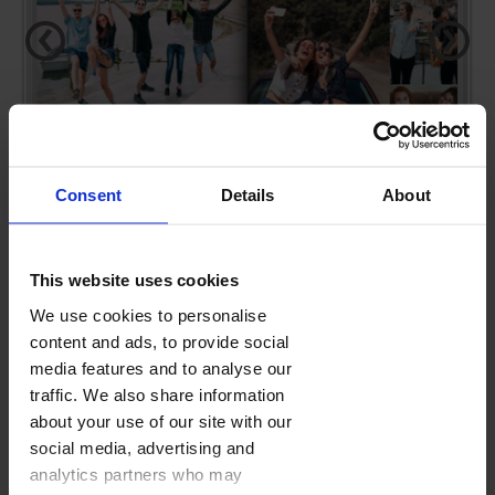
‹
›
Consent
Details
About
This website uses cookies
CZARNO-ZŁOTE WZORY
We use cookies to personalise
content and ads, to provide social
media features and to analyse our
FOTOKSIĄŻKA
(28-160 STRON)
traffic. We also share information
Domyślna ilość stron:
28
about your use of our site with our
Kolejne strony dodasz w edytorze w trakcie projektowania.
social media, advertising and
Cennik
analytics partners who may