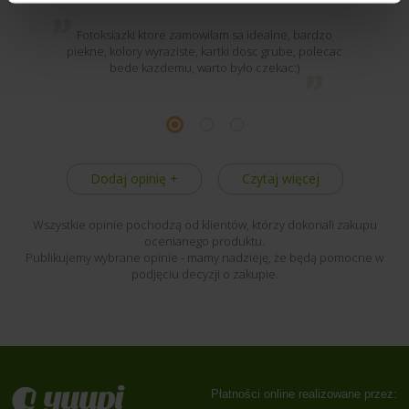
Fotoksiazki ktore zamowiłam sa idealne, bardzo
piekne, kolory wyraziste, kartki dosc grube, polecac
bede kazdemu, warto było czekac:)
Dodaj opinię +
Czytaj więcej
Wszystkie opinie pochodzą od klientów, którzy dokonali zakupu
ocenianego produktu.
Publikujemy wybrane opinie - mamy nadzieję, że będą pomocne w
podjęciu decyzji o zakupie.
Płatności online realizowane przez: