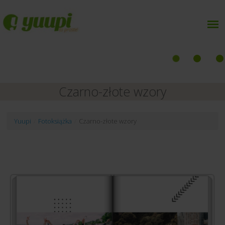
Czarno-złote wzory
Yuupi
/
Fotoksiążka
/
Czarno-złote wzory