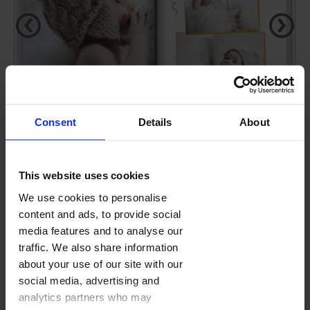
‹
›
Consent
Details
About
This website uses cookies
CARTOON KID
We use cookies to personalise
content and ads, to provide social
media features and to analyse our
FOTOKSIĄŻKA
(28-160 STRON)
traffic. We also share information
Domyślna ilość stron:
28
about your use of our site with our
Kolejne strony dodasz w edytorze w trakcie projektowania.
social media, advertising and
Cennik
analytics partners who may