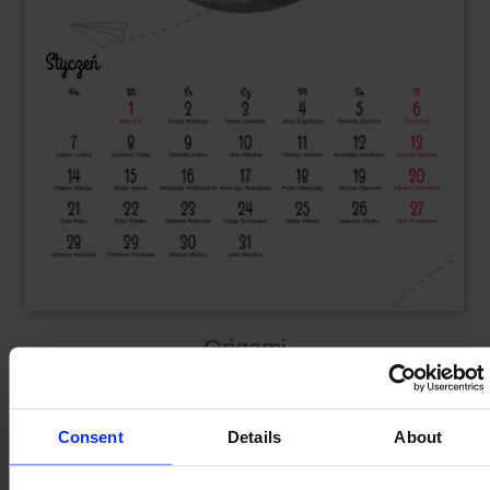
Origami
PROJEKTUJ A3+
Consent
Details
About