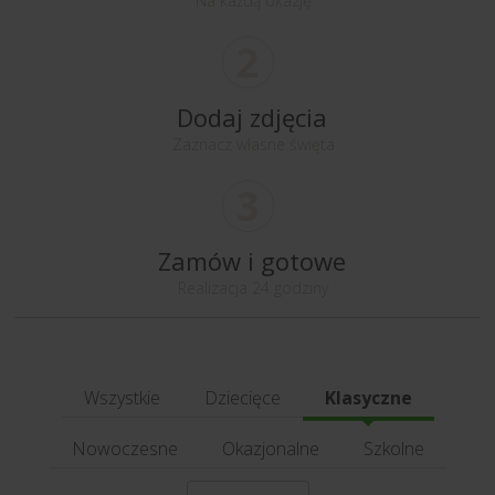
Na każdą okazję
2
Dodaj zdjęcia
Zaznacz własne święta
3
Zamów i gotowe
Realizacja 24 godziny
Wszystkie
Dziecięce
Klasyczne
Nowoczesne
Okazjonalne
Szkolne